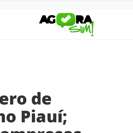
ero de
o Piauí;