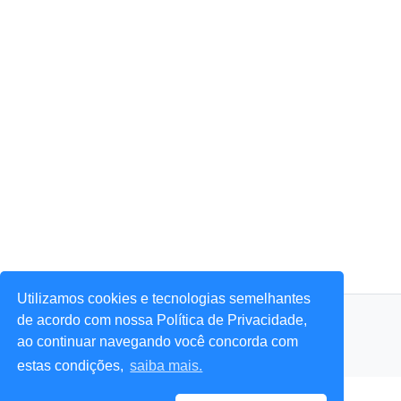
Utilizamos cookies e tecnologias semelhantes
© 2026 Portal Agora Sim! — Todos os direitos reservados.
de acordo com nossa Política de Privacidade,
ao continuar navegando você concorda com
estas condições,
saiba mais.