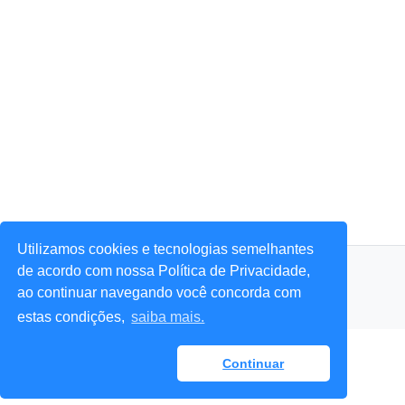
Utilizamos cookies e tecnologias semelhantes
© 2026 Portal Agora Sim! — Todos os direitos reservados.
de acordo com nossa Política de Privacidade,
ao continuar navegando você concorda com
estas condições,
saiba mais.
Continuar