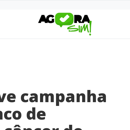
ve campanha
nco de