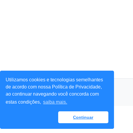
Utilizamos cookies e tecnologias semelhantes
© 2026 Portal Agora Sim! — Todos os direitos reservados.
de acordo com nossa Política de Privacidade,
ao continuar navegando você concorda com
estas condições,
saiba mais.
Continuar