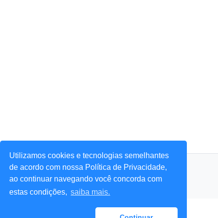
Utilizamos cookies e tecnologias semelhantes
© 2026 Portal Agora Sim! — Todos os direitos reservados.
de acordo com nossa Política de Privacidade,
ao continuar navegando você concorda com
estas condições,
saiba mais.
Continuar