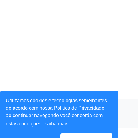
Utilizamos cookies e tecnologias semelhantes
© 2026 Portal Agora Sim! — Todos os direitos reservados.
de acordo com nossa Política de Privacidade,
ao continuar navegando você concorda com
estas condições,
saiba mais.