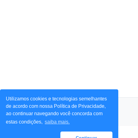
Utilizamos cookies e tecnologias semelhantes
© 2026 Portal Agora Sim! — Todos os direitos reservados.
de acordo com nossa Política de Privacidade,
ao continuar navegando você concorda com
estas condições,
saiba mais.
Continuar