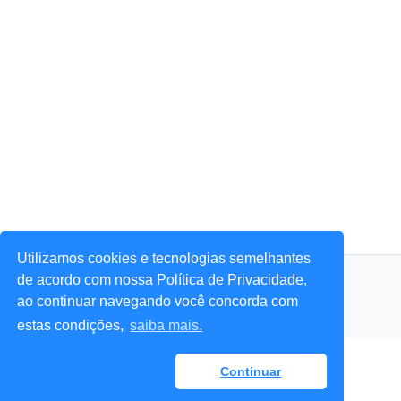
Utilizamos cookies e tecnologias semelhantes
© 2026 Portal Agora Sim! — Todos os direitos reservados.
de acordo com nossa Política de Privacidade,
ao continuar navegando você concorda com
estas condições,
saiba mais.
Continuar