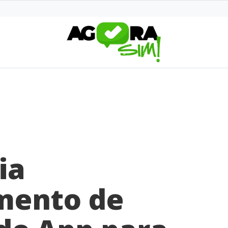
ia
mento de