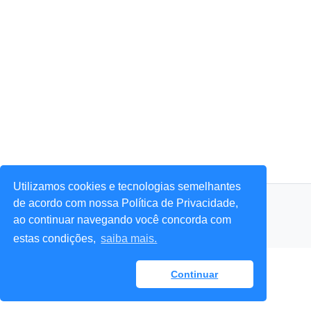
Utilizamos cookies e tecnologias semelhantes
© 2026 Portal Agora Sim! — Todos os direitos reservados.
de acordo com nossa Política de Privacidade,
ao continuar navegando você concorda com
estas condições,
saiba mais.
Continuar