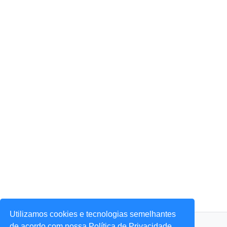
Utilizamos cookies e tecnologias semelhantes
© 2026 Portal Agora Sim! — Todos os direitos reservados.
de acordo com nossa Política de Privacidade,