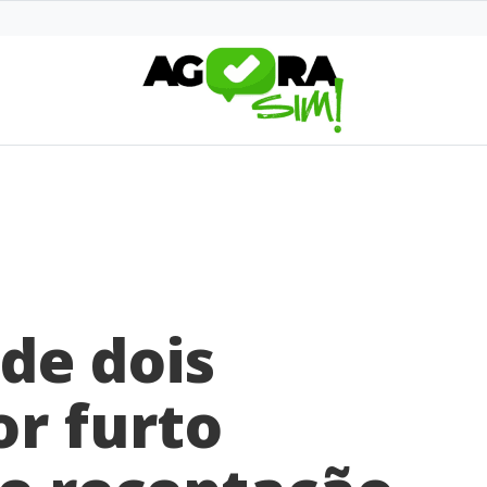
nde dois
or furto