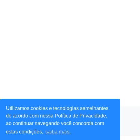
Utilizamos cookies e tecnologias semelhantes
© 2026 Portal Agora Sim! — Todos os direitos reservados.
de acordo com nossa Política de Privacidade,
ao continuar navegando você concorda com
estas condições,
saiba mais.